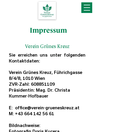
Impressum
Verein Grünes Kreuz
Sie erreichen uns unter folgenden
Kontaktdaten:
Verein Grünes Kreuz, Führichgasse
8/4/8
, 1010 Wien
ZVR-Zahl:
608851109
Präsidentin: Mag. Dr. Christa
Kummer-Hofbauer
E:
office@verein-grueneskreuz.at
M:
+43 664 142 56 61
Bildnachweise:
Fotografin Doris Kucera