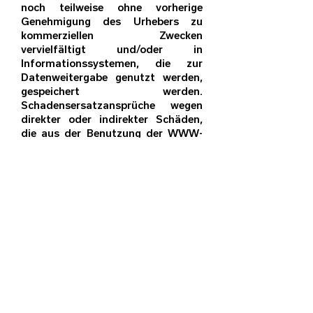
noch teilweise ohne vorherige
Genehmigung des Urhebers zu
kommerziellen Zwecken
vervielfältigt und/oder in
Informationssystemen, die zur
Datenweitergabe genutzt werden,
gespeichert werden.
Schadensersatzansprüche wegen
direkter oder indirekter Schäden,
die aus der Benutzung der WWW-
Dokumente entstehen, können
nicht gegen den Autor oder den
hierfür Verantwortlichen geltend
gemacht werden. Sofern in dem
Dokument durch Hyperlinks auf
kommerzielle Websites verwiesen
wird, stellt dies keine Empfehlung
dar. Diese Links sollen nur eine
(unvollständige) Auswahl von
Möglichkeiten aufzeigen. Ein
Anspruch von nicht
berücksichtigten Websites auf