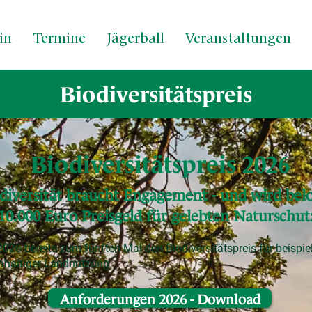
in
Termine
Jägerball
Veranstaltungen
Biodiversitätspreis
Biodiversitätspreis 2026
diversität braucht Engagement - und wird bel
10.000 Euro Preisgeld für gelebten Naturschut
2026 bereits zum fünften Mal den Biodiversitätspreis für beisp
hhaltiger Landnutzung.
Anforderungen 2026 - Download