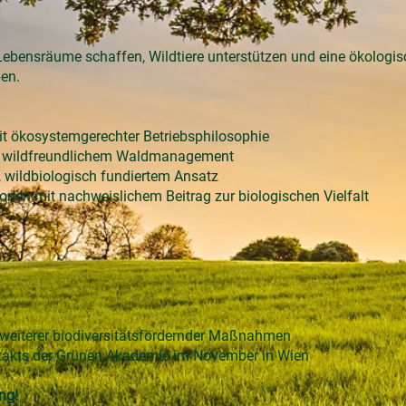
ie Lebensräume schaffen, Wildtiere unterstützen und eine ökolog
en.
mit ökosystemgerechter Betriebsphilosophie
em, wildfreundlichem Waldmanagement
 wildbiologisch fundiertem Ansatz
onen mit nachweislichem Beitrag zur biologischen Vielfalt
6
 weiterer biodiversitätsfördernder Maßnahmen
takts der Grünen Akademie im November in Wien
ng!