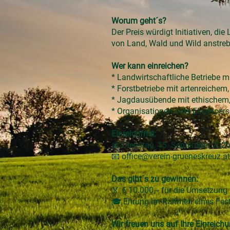
Worum geht´s?
Der Preis würdigt Initiativen, d
von Land, Wald und Wild anstreb
Wer kann einreichen?
* Landwirtschaftliche Betriebe 
* Forstbetriebe mit artenreich
* Jagdausübende mit ethischem,
* Organisationen oder Einzelpers
Einreichfrist:
📅
​Dienstag, 15. September 202
📧
office@verein-grueneskreuz.at
Das gibt´s zu gewinnen:
🏅
€ 10.000,-- für die Umsetzung
🎓
​Ehrung im Rahmen eines Fes
Wir freuen uns auf Ihre Einreichu