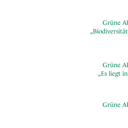
Grüne Ak
„Biodiversitä
Grüne Ak
„Es liegt 
Grüne Ak