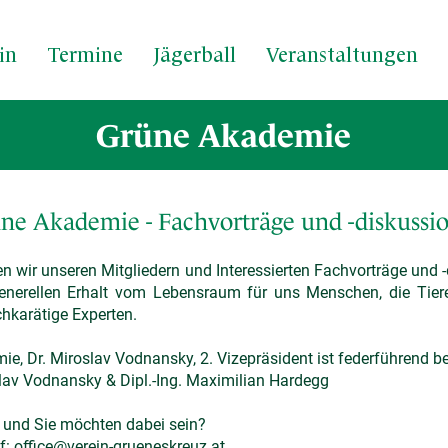
in
Termine
Jägerball
Veranstaltungen
Grüne Akademie
ne Akademie - Fachvorträge und -diskussi
en wir unseren Mitgliedern und Interessierten Fachvorträge un
enerellen Erhalt vom Lebensraum für uns Menschen, die Tiere 
hkarätige Experten.
ie, Dr. Miroslav Vodnansky, 2. Vizepräsident
ist federführend b
lav Vodnansky & Dipl.-Ing. Maximilian Hardegg
t und Sie möchten dabei sein?
f:
office@verein-grueneskreuz.at