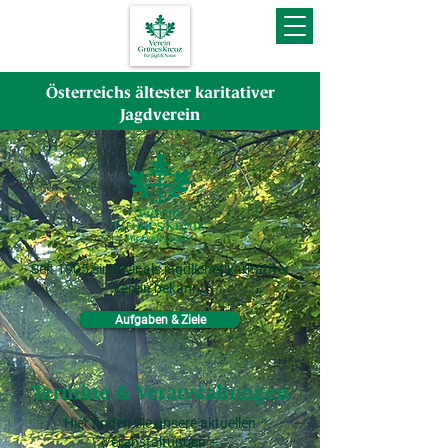
Österreichs ältester karitativer
Jagdverein
Seit 1905 sind wir als jagdlicher karitativer
Verein bekannt.
Aufgaben & Ziele
Termine & Veranstaltungen
Hier finden Sie unsere aktuellen
Veranstaltungen –