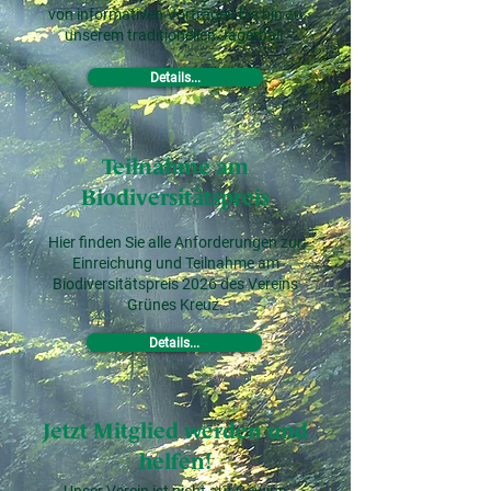
von informativen Vorträgen
bis hin zu
unserem traditionellen Jägerball.
Details...
Teilnahme am
Biodiversitätspreis
Hier finden Sie alle Anforderungen zur
Einreichung und Teilnahme am
Biodiversitätspreis 2026 des Vereins
Grünes Kreuz.
Details...
Jetzt Mitglied werden und
helfen!