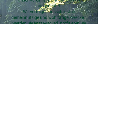
Unser Verein ist nicht auf Gewinn
ausgerichtet.
Wir verfolgen ausschließlich
gemeinnützige und wohltätige Zwecke.
Werden Sie jetzt Mitglied, profitieren Sie
von exklusiven Vorteilen und
unterstützen Sie so unsere Aufgaben und
Ziele!
Mehr zur Mitgliedschaft
Social Media
Folgen Sie uns und verpassen Sie keine
Neuigkeiten!
Wir freuen uns über Ihr Like.
© 2025 Verein Grünes Kreuz
|
Kontakt
|
Impressum
|
Datenschutz